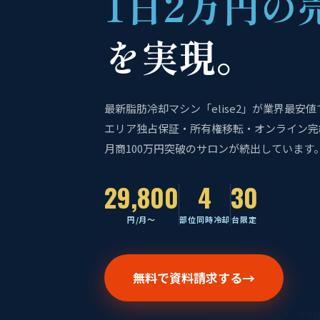
1日2万円の
を実現。
最新脂肪冷却マシン「elise2」が業界最安
エリア独占保証・所有権移転・オンライン完
月商100万円突破のサロンが続出しています
29,800
4
30
円/月〜
部位同時冷却
台限定
無料で資料請求する
⏱ 最短翌日から売上アップを