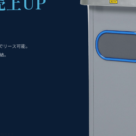
売上UP
値でリース可能。
結。
。
目指せます