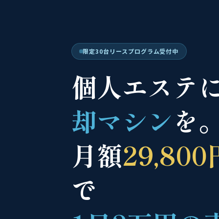
限定30台リースプログラム受付中
個人エステ
却マシン
を
月額
29,800
で