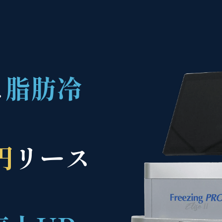
に
脂肪冷
。
円
リース